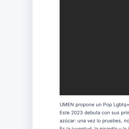
UMEN propone un Pop Lgbtq+ el
Este 2023 debuta con sus prim
azúcar: una vez lo pruebes, no
Es la juventud, la picardía y l