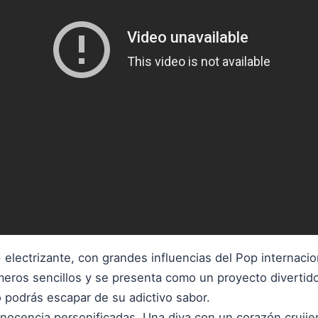
ectrizante, con grandes influencias del Pop internacion
eros sencillos y se presenta como un proyecto divertid
 podrás escapar de su adictivo sabor.
a inocencia personificadas. Una diva con un corazón crujie