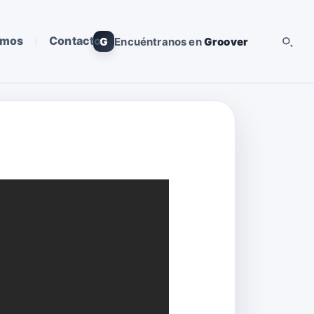
omos
Contacto
G
Encuéntranos en
Groover