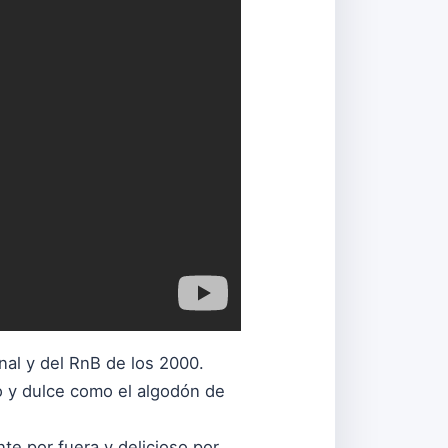
al y del RnB de los 2000.
o y dulce como el algodón de
nte por fuera y delicioso por