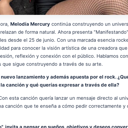
tora,
Melodía Mercury
continúa construyendo un universo
relazan de forma natural. Ahora presenta "Manifestando"
tales desde el 25 de junio. Con una marcada esencia rock
dad para conocer la visión artística de una creadora que
sión, reflexión y conexión con el público. Hablamos con 
s que sigue construyendo a través de su arte.
 nuevo lanzamiento y además apuesta por el rock. ¿Qué 
 la canción y qué querías expresar a través de ella?
 Con esta canción quería lanzar un mensaje directo al uni
una canción que te enseña a cómo pedir correctamente y c
.
o", invita a pensar en sueños, objetivos y deseos conver