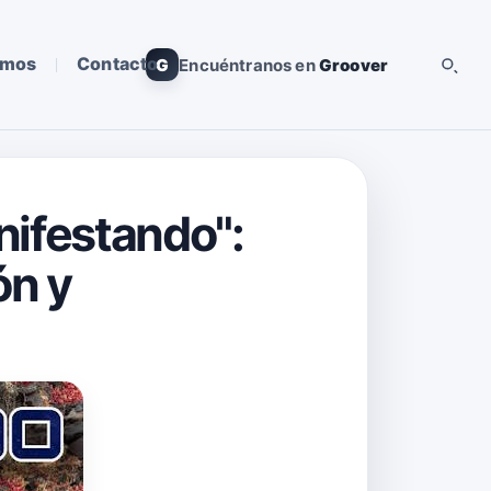
omos
Contacto
G
Encuéntranos en
Groover
nifestando":
ón y