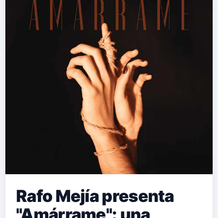
Rafo Mejía presenta
"Amárrame": una