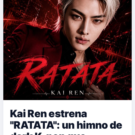
para la composición y la
interpretación va más allá de su corta
edad, consolidándose como una de
las promesas más interesantes de la
nueva generación de artistas del sur.
"Ella" es una balada impregnada de
sensibilidad, donde la artista ex…
Kai Ren estrena
"RATATA": un himno de