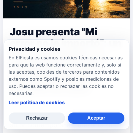
Josu presenta "Mi
error no le importó": un
Privacidad y cookies
himno al perdón y la
En ElFiesta.es usamos cookies técnicas necesarias
madurez en el amor
para que la web funcione correctamente y, solo si
las aceptas, cookies de terceros para contenidos
que sana desde la
externos como Spotify y posibles mediciones de
canción de autor
uso. Puedes aceptar o rechazar las cookies no
necesarias.
Leer política de cookies
El artista Josu, una de las voces más
sinceras y emotivas de la canción de
Rechazar
Aceptar
autor contemporánea, presenta su