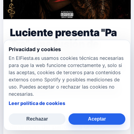
Luciente presenta "Pa
Tra", una fusión de
Privacidad y cookies
Brazilian Funk y
En ElFiesta.es usamos cookies técnicas necesarias
reguetón que invita a la
para que la web funcione correctamente y, solo si
las aceptas, cookies de terceros para contenidos
pista de baile desde la
externos como Spotify y posibles mediciones de
República Dominicana
uso. Puedes aceptar o rechazar las cookies no
necesarias.
Leer política de cookies
El artista dominicano Luciente, una de
las propuestas emergentes más
Rechazar
Aceptar
dinámicas del panorama urbano,