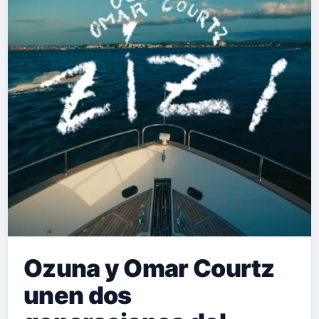
música urbana cubana, reafirmando
un legado que los convirtió en
leyenda y demostrando que la
química artística que los llevó a la
cima permanece intacta. "Babys On
Fire" ofrece una propuesta fresca,
contundente y moderna, sin perder la
esencia qu…
Ozuna y Omar Courtz
unen dos