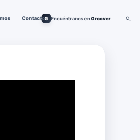
omos
Contacto
G
Encuéntranos en
Groover