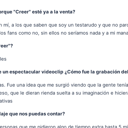
orque "Creer" esté ya a la venta?
n mí, a los que saben que soy un testarudo y que no paro
 los fans como no, sin ellos no seríamos nada y a mi mana
reer"?
les
un espectacular videoclip ¿Cómo fue la grabación del
as. Fue una idea que me surgió viendo que la gente tení
eso, que le dieran rienda suelta a su imaginación e hicier
ativas
daje que nos puedas contar?
rsonas que me pidieron algo de tiempo extra hasta 5 min