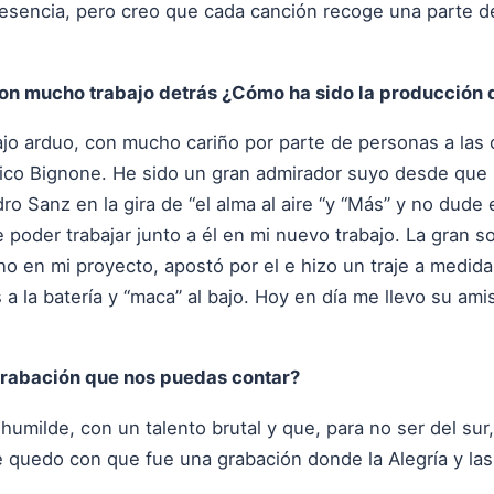
 esencia, pero creo que cada canción recoge una parte d
n mucho trabajo detrás ¿Cómo ha sido la producción d
ajo arduo, con mucho cariño por parte de personas a las 
co Bignone. He sido un gran admirador suyo desde que l
ndro Sanz en la gira de “el alma al aire “y “Más” y no du
e poder trabajar junto a él en mi nuevo trabajo. La gran 
o en mi proyecto, apostó por el e hizo un traje a medida
a la batería y “maca” al bajo. Hoy en día me llevo su ami
grabación que nos puedas contar?
umilde, con un talento brutal y que, para no ser del sur
e quedo con que fue una grabación donde la Alegría y las 