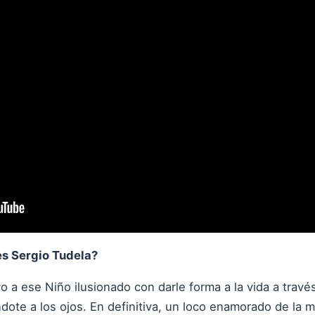
es Sergio Tudela?
 a ese Niño ilusionado con darle forma a la vida a travé
ote a los ojos. En definitiva, un loco enamorado de la 