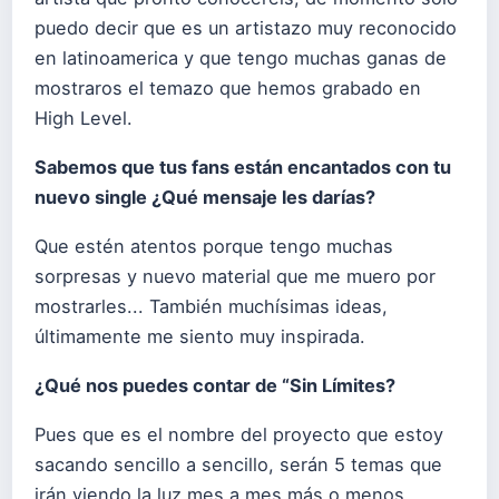
puedo decir que es un artistazo muy reconocido
en latinoamerica y que tengo muchas ganas de
mostraros el temazo que hemos grabado en
High Level.
Sabemos que tus fans están encantados con tu
nuevo single ¿
Qu
é
mensaje les darí
as?
Que estén atentos porque tengo muchas
sorpresas y nuevo material que me muero por
mostrarles... También muchísimas ideas,
últimamente me siento muy inspirada.
¿
Qu
é
nos puedes contar de
“
Sin Lí
mites?
Pues que es el nombre del proyecto que estoy
sacando sencillo a sencillo, serán 5 temas que
irán viendo la luz mes a mes más o menos