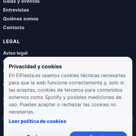
Galas y eventos
Entrevistas
Quiénes somos
Contacto
LEGAL
Aviso legal
Política de privacidad
Privacidad y cookies
Política de cookies
En ElFiesta.es usamos cookies técnicas necesarias
para que la web funcione correctamente y, solo si
COLABORA
las aceptas, cookies de terceros para contenidos
¿Eres artista, manager, sello o promotor? Envíanos tus
externos como Spotify y posibles mediciones de
novedades, galas, entrevistas o propuestas musicales.
uso. Puedes aceptar o rechazar las cookies no
necesarias.
Enviar propuesta
Leer política de cookies