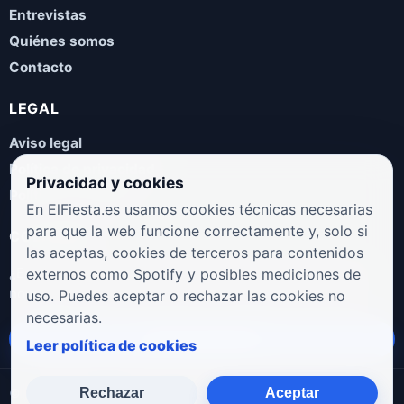
Entrevistas
Quiénes somos
Contacto
LEGAL
Aviso legal
Política de privacidad
Privacidad y cookies
Política de cookies
En ElFiesta.es usamos cookies técnicas necesarias
para que la web funcione correctamente y, solo si
COLABORA
las aceptas, cookies de terceros para contenidos
¿Eres artista, manager, sello o promotor? Envíanos tus
externos como Spotify y posibles mediciones de
novedades, galas, entrevistas o propuestas musicales.
uso. Puedes aceptar o rechazar las cookies no
necesarias.
Enviar propuesta
Leer política de cookies
Rechazar
Aceptar
© 2026 ElFiesta.es
Noticias · Galas · Entrevistas · Música