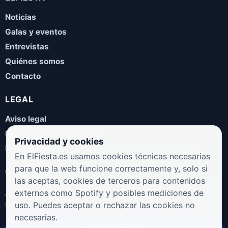
Noticias
Galas y eventos
Entrevistas
Quiénes somos
Contacto
LEGAL
Aviso legal
Política de privacidad
Privacidad y cookies
Política de cookies
En ElFiesta.es usamos cookies técnicas necesarias
para que la web funcione correctamente y, solo si
COLABORA
las aceptas, cookies de terceros para contenidos
¿Eres artista, manager, sello o promotor? Envíanos tus
externos como Spotify y posibles mediciones de
novedades, galas, entrevistas o propuestas musicales.
uso. Puedes aceptar o rechazar las cookies no
necesarias.