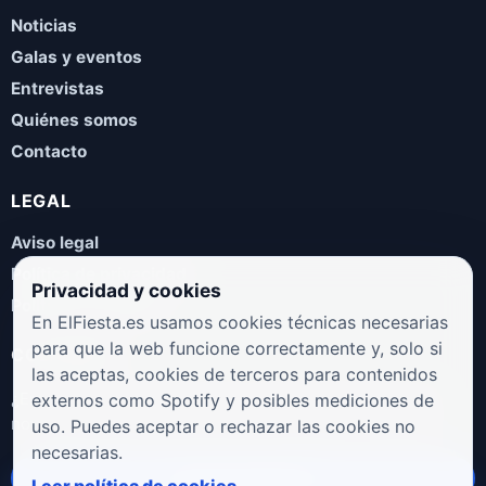
Noticias
Galas y eventos
Entrevistas
Quiénes somos
Contacto
LEGAL
Aviso legal
Política de privacidad
Privacidad y cookies
Política de cookies
En ElFiesta.es usamos cookies técnicas necesarias
para que la web funcione correctamente y, solo si
COLABORA
las aceptas, cookies de terceros para contenidos
¿Eres artista, manager, sello o promotor? Envíanos tus
externos como Spotify y posibles mediciones de
novedades, galas, entrevistas o propuestas musicales.
uso. Puedes aceptar o rechazar las cookies no
necesarias.
Enviar propuesta