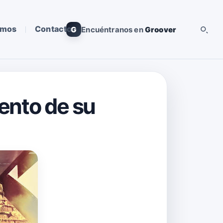
omos
Contacto
G
Encuéntranos en
Groover
iento de su