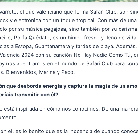
rrete, el dúo valenciano que forma Safari Club, son sinó
rock y electrónica con un toque tropical. Con más de una
solo por su música pegajosa, sino también por su carisma
ncillo, Porfa Quédate, es un himno fresco y lleno de vida
cias a Estopa, Guantanamera y tardes de playa. Además,
e Valencia 2024 con su canción No Hay Nadie Como Tú, qu
. Hoy nos adentramos en el mundo de Safari Club para con
os. Bienvenidos, Marina y Paco.
ión que desborda energía y captura la magia de un am
ríais transmitir con él?
te está inspirada en cómo nos conocimos. De una manera
momento.
on el, es lo bonito que es la inocencia de cuando conoces