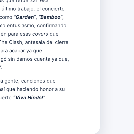
os que refuerzan esa
último trabajo, el concierto
s como
“
Garden
”
,
“
Bamboo
”
,
ismo entusiasmo, confirmando
bién para esas
covers
que
he Clash, antesala del cierre
para acabar ya que
egó sin darnos cuenta ya que,
.
 la gente, canciones que
 así que haciendo honor a su
fuerte
“Viva Hinds!”