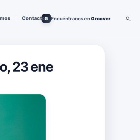
omos
Contacto
G
Encuéntranos en
Groover
o, 23 ene