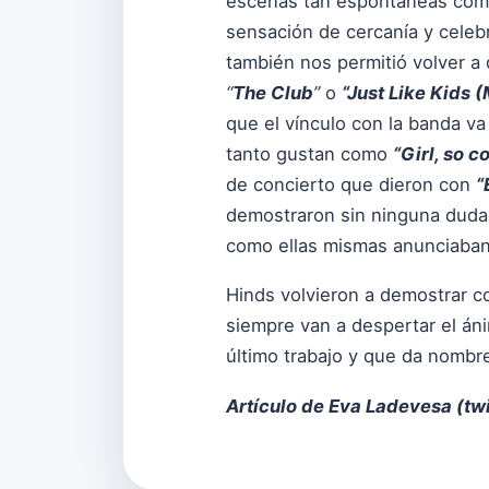
escenas tan espontáneas como 
sensación de cercanía y celebr
también nos permitió volver a
“
The Club
”
o
“Just Like Kids 
que el vínculo con la banda v
tanto gustan como
“Girl, so c
de concierto que dieron con
“
demostraron sin ninguna duda,
como ellas mismas anunciaban
Hinds volvieron a demostrar co
siempre van a despertar el áni
último trabajo y que da nombr
Artículo de Eva Ladevesa (
tw