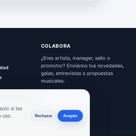
COLABORA
¿Eres artista, manager, sello o
promotor? Envíanos tus novedades,
idad
galas, entrevistas o propuestas
s
musicales.
Enviar propuesta
olo si las
 uso.
Rechazar
Aceptar