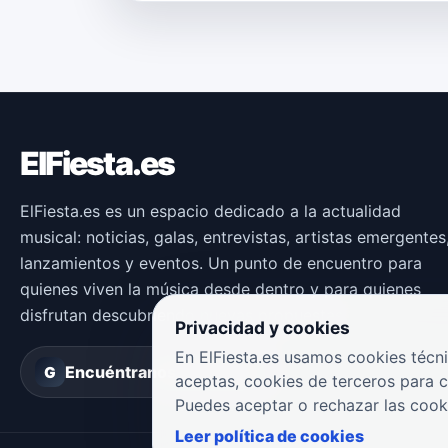
ElFiesta.es
ElFiesta.es es un espacio dedicado a la actualidad
musical: noticias, galas, entrevistas, artistas emergentes
lanzamientos y eventos. Un punto de encuentro para
quienes viven la música desde dentro y para quienes
disfrutan descubriendo nuevas propuestas.
Privacidad y cookies
En ElFiesta.es usamos cookies técni
Encuéntranos en
Groover
G
aceptas, cookies de terceros para 
Puedes aceptar o rechazar las cook
Leer política de cookies