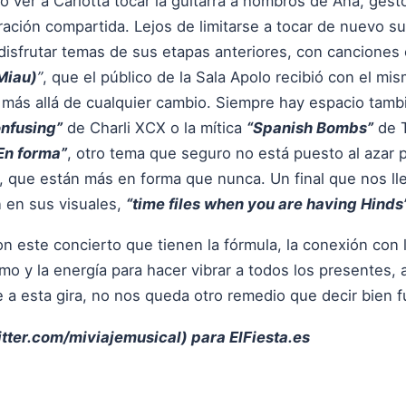
ver a Carlotta tocar la guitarra a hombros de Ana, gest
ación compartida. Lejos de limitarse a tocar de nuevo su 
 disfrutar temas de sus etapas anteriores, con cancione
(Miau)
”
, que el público de la Sala Apolo recibió con el m
a más allá de cualquier cambio. Siempre hay espacio tam
onfusing”
de Charli XCX o la mítica
“Spanish Bombs”
de T
En forma”
, otro tema que seguro no está puesto al azar 
 que están más en forma que nunca. Un final que nos ll
 en sus visuales,
“time files when you are having Hinds”
n este concierto que tienen la fórmula, la conexión con
mo y la energía para hacer vibrar a todos los presentes,
e a esta gira, no nos queda otro remedio que decir bien 
itter.com/miviajemusical
) para ElFiesta.es