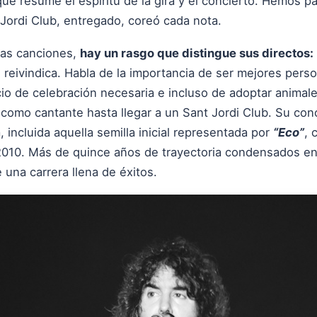
e resume el espíritu de la gira y el concierto. Hemos p
t Jordi Club, entregado, coreó cada nota.
 las canciones,
hay un rasgo que distingue sus directos:
e reivindica. Habla de la importancia de ser mejores perso
io de celebración necesaria e incluso de adoptar animale
como cantante hasta llegar a un Sant Jordi Club. Su conc
 incluida aquella semilla inicial representada por
“Eco”
, 
 2010. Más de quince años de trayectoria condensados e
una carrera llena de éxitos.