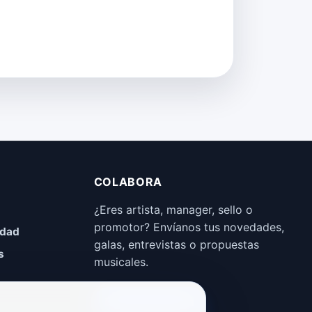
COLABORA
¿Eres artista, manager, sello o
promotor? Envíanos tus novedades,
idad
galas, entrevistas o propuestas
s
musicales.
Enviar propuesta