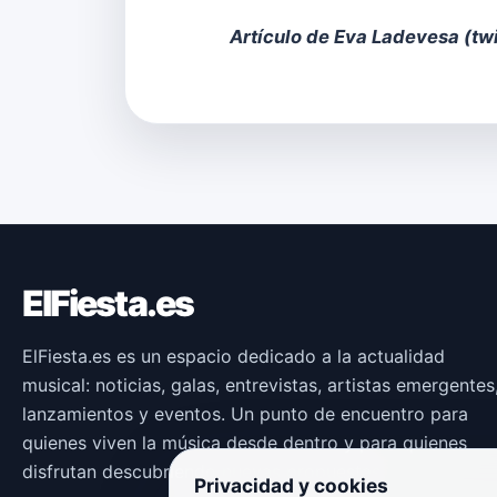
Artículo de Eva Ladevesa (
tw
ElFiesta.es
ElFiesta.es es un espacio dedicado a la actualidad
musical: noticias, galas, entrevistas, artistas emergentes
lanzamientos y eventos. Un punto de encuentro para
quienes viven la música desde dentro y para quienes
disfrutan descubriendo nuevas propuestas.
Privacidad y cookies