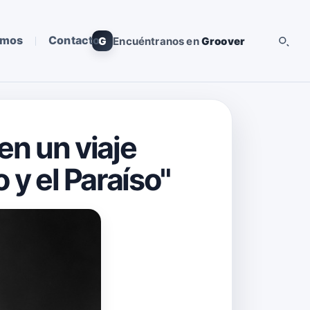
omos
Contacto
G
Encuéntranos en
Groover
 en un viaje
o y el Paraíso"