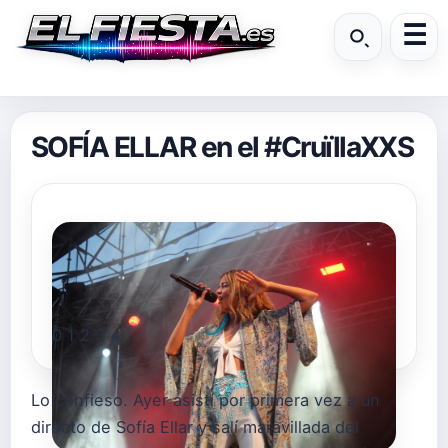
SOFÍA ELLAR en el #CruïllaXXS
0
1
2
3
4
Lo confieso. Ayer asistí por primera vez a un
directo de Sofía Ellar y salí maravillada del