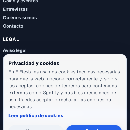
Galas y eventos
Entrevistas
Quiénes somos
Contacto
LEGAL
Aviso legal
Política de privacidad
Privacidad y cookies
Política de cookies
En ElFiesta.es usamos cookies técnicas necesarias
para que la web funcione correctamente y, solo si
COLABORA
las aceptas, cookies de terceros para contenidos
¿Eres artista, manager, sello o promotor? Envíanos tus
externos como Spotify y posibles mediciones de
novedades, galas, entrevistas o propuestas musicales.
uso. Puedes aceptar o rechazar las cookies no
necesarias.
Enviar propuesta
Leer política de cookies