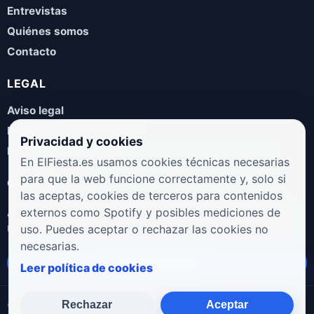
Entrevistas
Quiénes somos
Contacto
LEGAL
Aviso legal
Política de privacidad
Privacidad y cookies
Política de cookies
En ElFiesta.es usamos cookies técnicas necesarias
para que la web funcione correctamente y, solo si
COLABORA
las aceptas, cookies de terceros para contenidos
¿Eres artista, manager, sello o promotor? Envíanos tus
externos como Spotify y posibles mediciones de
novedades, galas, entrevistas o propuestas musicales.
uso. Puedes aceptar o rechazar las cookies no
necesarias.
Enviar propuesta
Leer política de cookies
Rechazar
Aceptar
© 2026 ElFiesta.es
Noticias · Galas · Entrevistas · Música