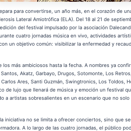
repara para convertirse, un año más, en el corazón de u
clerosis Lateral Amiotrófica (ELA). Del 18 al 21 de septi
dición del festival impulsado por la asociación DalecandE
urante cuatro jornadas música en vivo, actividades artístic
con un objetivo común: visibilizar la enfermedad y recau
de los más ambiciosos hasta la fecha. A nombres ya confi
n Santos, Akatz, Garbayo, Drugos, Sotomonte, Los Retros
Carlos Ares, Santi Guzmán, Swingtronics, Los Toldos, H
 de lujo que llenará de música y emoción un festival que
o a artistas sobresalientes en un escenario que no solo 
 iniciativa no se limita a ofrecer conciertos, sino que 
madora. A lo largo de las cuatro jornadas, el público podr