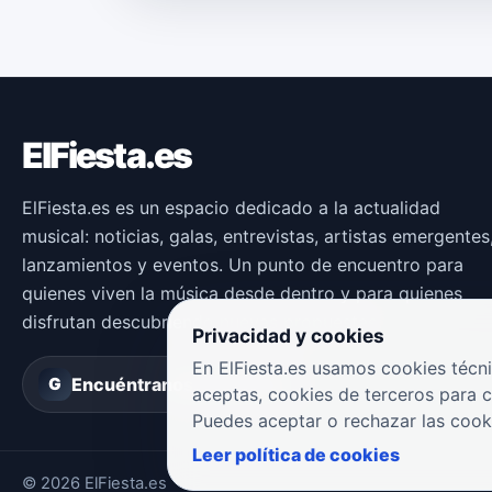
ElFiesta.es
ElFiesta.es es un espacio dedicado a la actualidad
musical: noticias, galas, entrevistas, artistas emergentes
lanzamientos y eventos. Un punto de encuentro para
quienes viven la música desde dentro y para quienes
disfrutan descubriendo nuevas propuestas.
Privacidad y cookies
En ElFiesta.es usamos cookies técni
Encuéntranos en
Groover
G
aceptas, cookies de terceros para 
Puedes aceptar o rechazar las cook
Leer política de cookies
© 2026 ElFiesta.es