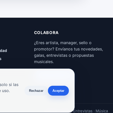
COLABORA
¿Eres artista, manager, sello o
promotor? Envíanos tus novedades,
idad
galas, entrevistas o propuestas
s
musicales.
Enviar propuesta
olo si las
 uso.
Rechazar
Aceptar
Noticias · Galas · Entrevistas · Música