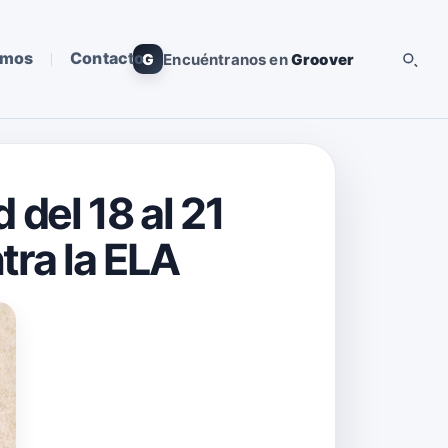
omos
Contacto
G
Encuéntranos en
Groover
 del 18 al 21
tra la ELA