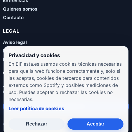
Entrevistas
Quiénes somos
Contacto
LEGAL
Aviso legal
Política de privacidad
Privacidad y cookies
Política de cookies
En ElFiesta.es usamos cookies técnicas necesarias
para que la web funcione correctamente y, solo si
COLABORA
las aceptas, cookies de terceros para contenidos
¿Eres artista, manager, sello o promotor? Envíanos tus
externos como Spotify y posibles mediciones de
novedades, galas, entrevistas o propuestas musicales.
uso. Puedes aceptar o rechazar las cookies no
necesarias.
Enviar propuesta
Leer política de cookies
Rechazar
Aceptar
© 2026 ElFiesta.es
Noticias · Galas · Entrevistas · Música