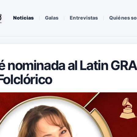
Noticias
Galas
Entrevistas
Quiénes s
é nominada al Latin G
olclórico