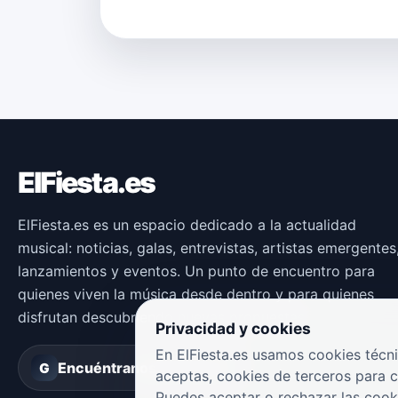
ElFiesta.es
ElFiesta.es es un espacio dedicado a la actualidad
musical: noticias, galas, entrevistas, artistas emergentes
lanzamientos y eventos. Un punto de encuentro para
quienes viven la música desde dentro y para quienes
disfrutan descubriendo nuevas propuestas.
Privacidad y cookies
En ElFiesta.es usamos cookies técni
Encuéntranos en
Groover
G
aceptas, cookies de terceros para 
Puedes aceptar o rechazar las cook