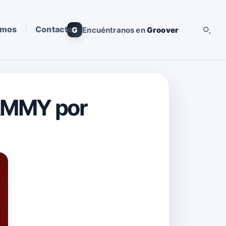
omos
Contacto
G
Encuéntranos en
Groover
RAMMY por