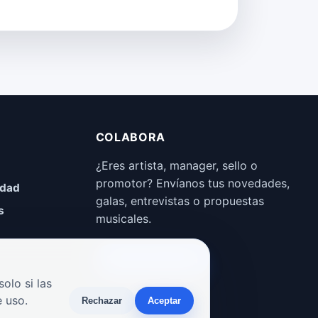
COLABORA
¿Eres artista, manager, sello o
promotor? Envíanos tus novedades,
idad
galas, entrevistas o propuestas
s
musicales.
Enviar propuesta
olo si las
 uso.
Rechazar
Aceptar