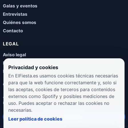
Galas y eventos
Entrevistas
Quiénes somos
Contacto
LEGAL
Aviso legal
Política de privacidad
Privacidad y cookies
Política de cookies
En ElFiesta.es usamos cookies técnicas necesarias
para que la web funcione correctamente y, solo si
COLABORA
las aceptas, cookies de terceros para contenidos
¿Eres artista, manager, sello o promotor? Envíanos tus
externos como Spotify y posibles mediciones de
novedades, galas, entrevistas o propuestas musicales.
uso. Puedes aceptar o rechazar las cookies no
necesarias.
Enviar propuesta
Leer política de cookies