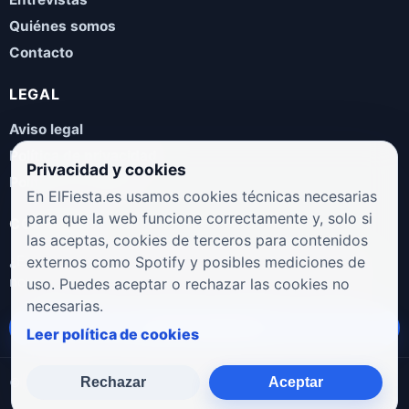
Quiénes somos
Contacto
LEGAL
Aviso legal
Política de privacidad
Privacidad y cookies
Política de cookies
En ElFiesta.es usamos cookies técnicas necesarias
para que la web funcione correctamente y, solo si
COLABORA
las aceptas, cookies de terceros para contenidos
¿Eres artista, manager, sello o promotor? Envíanos tus
externos como Spotify y posibles mediciones de
novedades, galas, entrevistas o propuestas musicales.
uso. Puedes aceptar o rechazar las cookies no
necesarias.
Enviar propuesta
Leer política de cookies
Rechazar
Aceptar
© 2026 ElFiesta.es
Noticias · Galas · Entrevistas · Música