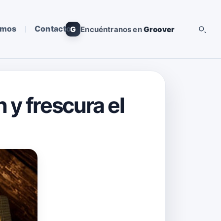
omos
Contacto
G
Encuéntranos en
Groover
 y frescura el