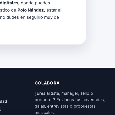
digitales
, donde puedes
tístico de
Polo Nández
, estar al
, no dudes en seguirlo muy de
COLABORA
¿Eres artista, manager, sello o
promotor? Envíanos tus novedades,
idad
galas, entrevistas o propuestas
s
musicales.