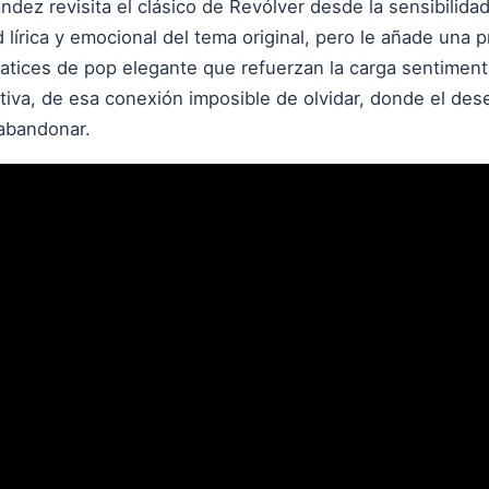
ndez revisita el clásico de Revólver desde la sensibilida
 lírica y emocional del tema original, pero le añade una
matices de pop elegante que refuerzan la carga sentimenta
iva, de esa conexión imposible de olvidar, donde el dese
abandonar.