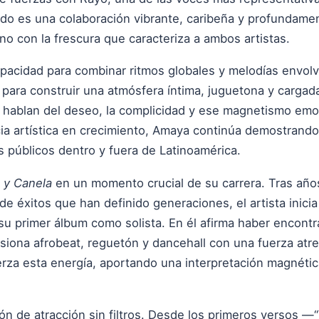
ado es una colaboración vibrante, caribeña y profundame
no con la frescura que caracteriza a ambos artistas.
pacidad para combinar ritmos globales y melodías envolve
 para construir una atmósfera íntima, juguetona y carga
e hablan del deseo, la complicidad y ese magnetismo em
a artística en crecimiento, Amaya continúa demostrando
públicos dentro y fuera de Latinoamérica.
 y Canela
en un momento crucial de su carrera. Tras año
de éxitos que han definido generaciones, el artista inic
 su primer álbum como solista. En él afirma haber encontr
iona afrobeat, reguetón y dancehall con una fuerza atrev
uerza esta energía, aportando una interpretación magnética
ón de atracción sin filtros. Desde los primeros versos —