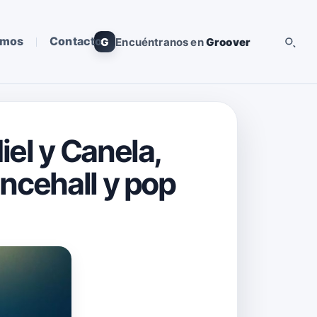
omos
Contacto
G
Encuéntranos en
Groover
el y Canela,
ncehall y pop