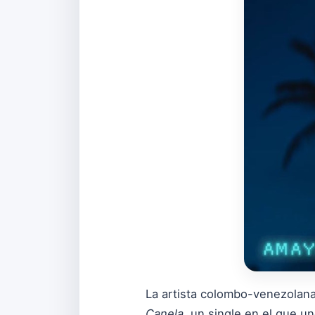
La artista colombo-venezolan
Canela
, un single en el que u