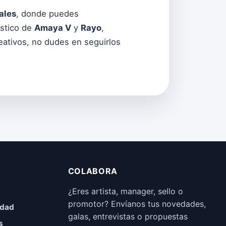
ales
, donde puedes
tístico de
Amaya V
y
Rayo
,
eativos, no dudes en seguirlos
COLABORA
¿Eres artista, manager, sello o
promotor? Envíanos tus novedades,
idad
galas, entrevistas o propuestas
s