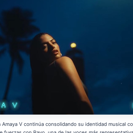
a Amaya V continúa consolidando su identidad musical c
ne fuerzas con Rayo, una de las voces más representativ