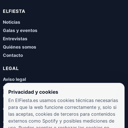
ELFIESTA
Noticias
Galas y eventos
Entrevistas
Quiénes somos
Contacto
LEGAL
Aviso legal
Política de privacidad
Privacidad y cookies
Política de cookies
En ElFiesta.es usamos cookies técnicas necesarias
para que la web funcione correctamente y, solo si
COLABORA
las aceptas, cookies de terceros para contenidos
¿Eres artista, manager, sello o promotor? Envíanos tus
externos como Spotify y posibles mediciones de
novedades, galas, entrevistas o propuestas musicales.
uso. Puedes aceptar o rechazar las cookies no