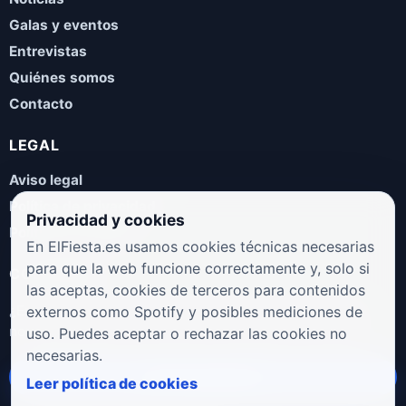
Galas y eventos
Entrevistas
Quiénes somos
Contacto
LEGAL
Aviso legal
Política de privacidad
Privacidad y cookies
Política de cookies
En ElFiesta.es usamos cookies técnicas necesarias
para que la web funcione correctamente y, solo si
COLABORA
las aceptas, cookies de terceros para contenidos
¿Eres artista, manager, sello o promotor? Envíanos tus
externos como Spotify y posibles mediciones de
novedades, galas, entrevistas o propuestas musicales.
uso. Puedes aceptar o rechazar las cookies no
necesarias.
Enviar propuesta
Leer política de cookies