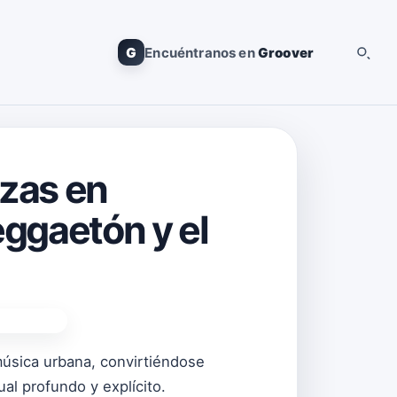
G
Encuéntranos en
Groover
zas en
eggaetón y el
úsica urbana, convirtiéndose
al profundo y explícito.