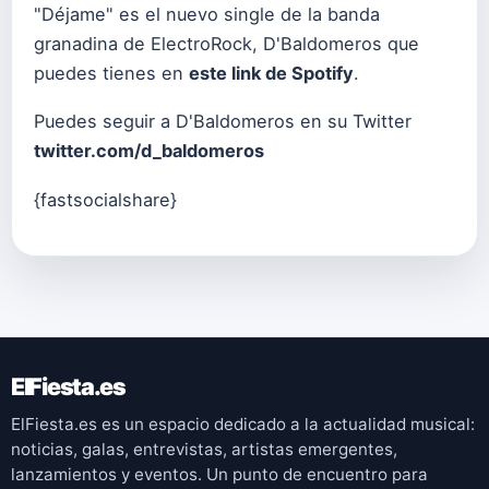
"Déjame" es el nuevo single de la banda
granadina de ElectroRock, D'Baldomeros que
puedes tienes en
este link de Spotify
.
Puedes seguir a D'Baldomeros en su Twitter
twitter.com/d_baldomeros
{fastsocialshare}
ElFiesta.es
ElFiesta.es es un espacio dedicado a la actualidad musical:
noticias, galas, entrevistas, artistas emergentes,
lanzamientos y eventos. Un punto de encuentro para