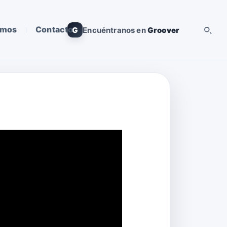
omos
Contacto
G
Encuéntranos en
Groover