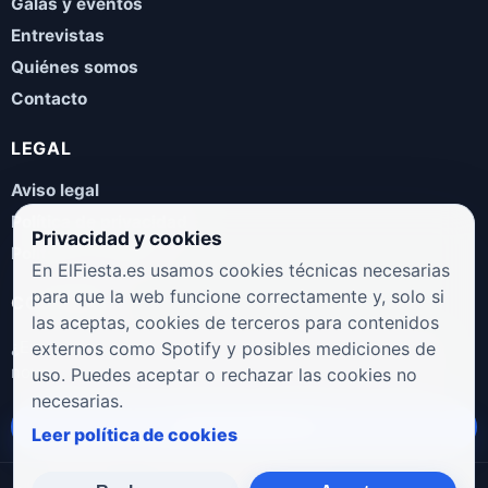
Galas y eventos
Entrevistas
Quiénes somos
Contacto
LEGAL
Aviso legal
Política de privacidad
Privacidad y cookies
Política de cookies
En ElFiesta.es usamos cookies técnicas necesarias
para que la web funcione correctamente y, solo si
COLABORA
las aceptas, cookies de terceros para contenidos
¿Eres artista, manager, sello o promotor? Envíanos tus
externos como Spotify y posibles mediciones de
novedades, galas, entrevistas o propuestas musicales.
uso. Puedes aceptar o rechazar las cookies no
necesarias.
Enviar propuesta
Leer política de cookies