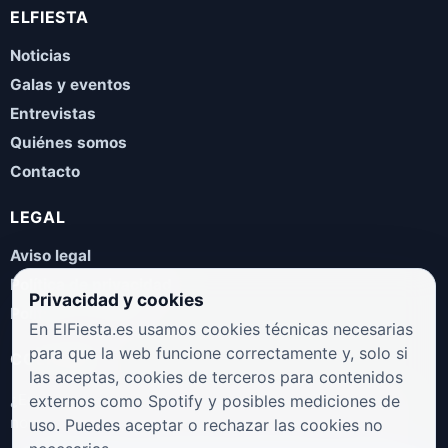
ELFIESTA
Noticias
Galas y eventos
Entrevistas
Quiénes somos
Contacto
LEGAL
Aviso legal
Política de privacidad
Privacidad y cookies
Política de cookies
En ElFiesta.es usamos cookies técnicas necesarias
para que la web funcione correctamente y, solo si
COLABORA
las aceptas, cookies de terceros para contenidos
¿Eres artista, manager, sello o promotor? Envíanos tus
externos como Spotify y posibles mediciones de
novedades, galas, entrevistas o propuestas musicales.
uso. Puedes aceptar o rechazar las cookies no