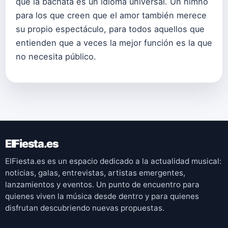
que la bachata es un idioma universal. Un himno
para los que creen que el amor también merece
su propio espectáculo, para todos aquellos que
entienden que a veces la mejor función es la que
no necesita público.
ElFiesta.es
ElFiesta.es es un espacio dedicado a la actualidad musical:
noticias, galas, entrevistas, artistas emergentes,
lanzamientos y eventos. Un punto de encuentro para
quienes viven la música desde dentro y para quienes
disfrutan descubriendo nuevas propuestas.