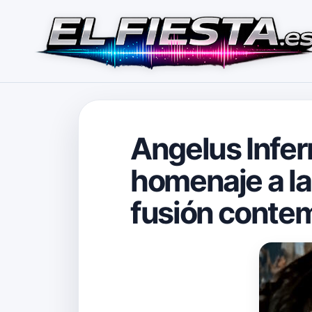
Angelus Infern
homenaje a la 
fusión conte