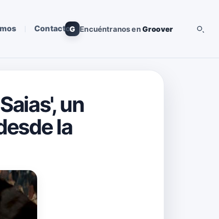
omos
Contacto
G
Encuéntranos en
Groover
Saias', un
desde la