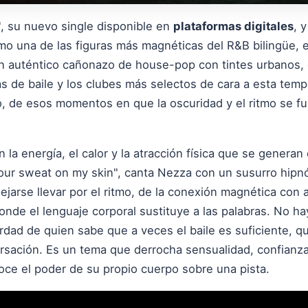
, su nuevo single disponible en
plataformas digitales
, 
mo una de las figuras más magnéticas del R&B bilingüe, e
 un auténtico cañonazo de house-pop con tintes urbanos,
as de baile y los clubes más selectos de cara a esta tem
o, de esos momentos en que la oscuridad y el ritmo se fu
 la energía, el calor y la atracción física que se generan
your sweat on my skin", canta Nezza con un susurro hipnó
dejarse llevar por el ritmo, de la conexión magnética con a
nde el lenguaje corporal sustituye a las palabras. No ha
erdad de quien sabe que a veces el baile es suficiente, 
ersación. Es un tema que derrocha sensualidad, confian
oce el poder de su propio cuerpo sobre una pista.