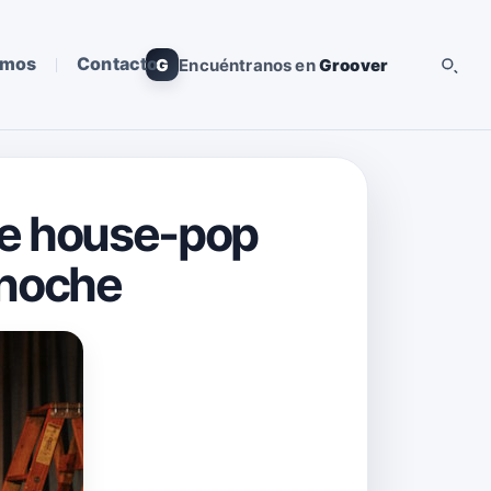
omos
Contacto
G
Encuéntranos en
Groover
de house-pop
a noche