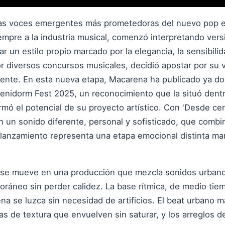
las voces emergentes más prometedoras del nuevo pop e
empre a la industria musical, comenzó interpretando vers
ar un estilo propio marcado por la elegancia, la sensibili
r diversos concursos musicales, decidió apostar por su vi
iente. En esta nueva etapa, Macarena ha publicado ya d
Benidorm Fest 2025, un reconocimiento que la situó dentro
rmó el potencial de su proyecto artístico. Con 'Desde cero
n un sonido diferente, personal y sofisticado, que combi
 lanzamiento representa una etapa emocional distinta m
s' se mueve en una producción que mezcla sonidos urban
áneo sin perder calidez. La base rítmica, de medio tiem
na se luzca sin necesidad de artificios. El beat urbano m
as de textura que envuelven sin saturar, y los arreglos 