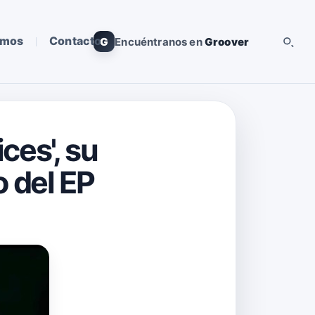
omos
Contacto
G
Encuéntranos en
Groover
ces', su
o del EP