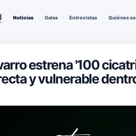
Noticias
Galas
Entrevistas
Quiénes s
rro estrena '100 cicatri
recta y vulnerable dentr