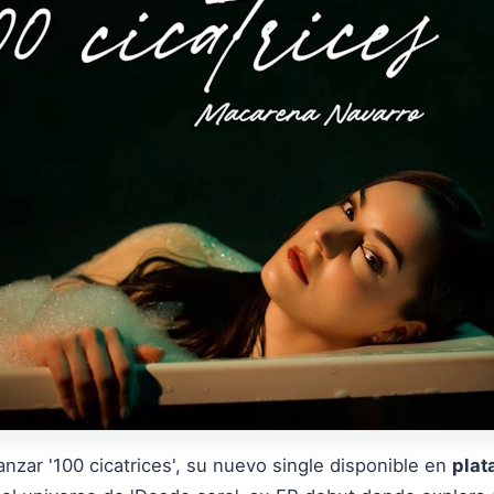
nzar '100 cicatrices', su nuevo single disponible en
plat