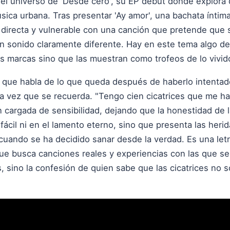
 el universo de 'Desde cero', su EP debut donde explora
úsica urbana. Tras presentar 'Ay amor', una bachata ínti
directa y vulnerable con una canción que pretende que s
n sonido claramente diferente. Hay en este tema algo d
 marcas sino que las muestran como trofeos de lo vivid
ón que habla de lo que queda después de haberlo intenta
a vez que se recuerda. "Tengo cien cicatrices que me ha
 cargada de sensibilidad, dejando que la honestidad de la 
ácil ni en el lamento eterno, sino que presenta las heri
uando se ha decidido sanar desde la verdad. Es una letr
e busca canciones reales y experiencias con las que sen
, sino la confesión de quien sabe que las cicatrices no