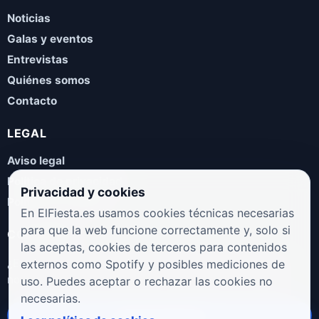
Noticias
Galas y eventos
Entrevistas
Quiénes somos
Contacto
LEGAL
Aviso legal
Política de privacidad
Privacidad y cookies
Política de cookies
En ElFiesta.es usamos cookies técnicas necesarias
para que la web funcione correctamente y, solo si
COLABORA
las aceptas, cookies de terceros para contenidos
¿Eres artista, manager, sello o promotor? Envíanos tus
externos como Spotify y posibles mediciones de
novedades, galas, entrevistas o propuestas musicales.
uso. Puedes aceptar o rechazar las cookies no
necesarias.
Enviar propuesta