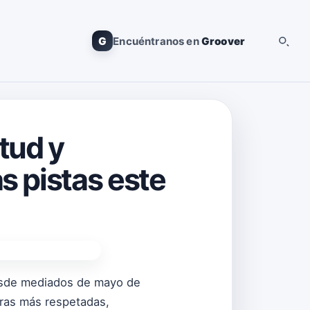
G
Encuéntranos en
Groover
itud y
s pistas este
de mediados de mayo de
uras más respetadas,