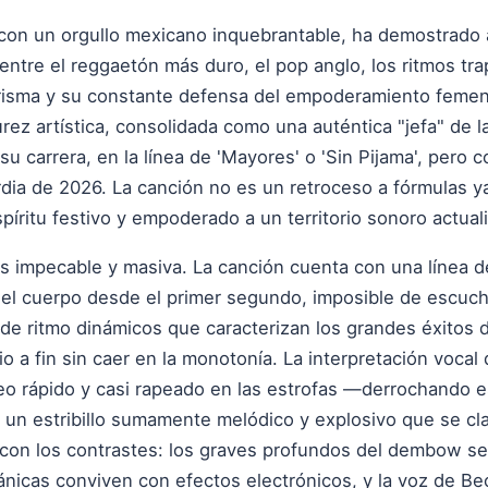
a con un orgullo mexicano inquebrantable, ha demostrado a
entre el reggaetón más duro, el pop anglo, los ritmos tra
isma y su constante defensa del empoderamiento femenin
 artística, consolidada como una auténtica "jefa" de la 
u carrera, en la línea de 'Mayores' o 'Sin Pijama', pero 
rdia de 2026. La canción no es un retroceso a fórmulas y
píritu festivo y empoderado a un territorio sonoro actual
es impecable y masiva. La canción cuenta con una línea
el cuerpo desde el primer segundo, imposible de escucha
e ritmo dinámicos que caracterizan los grandes éxitos 
io a fin sin caer en la monotonía. La interpretación vocal
seo rápido y casi rapeado en las estrofas —derrochando es
un estribillo sumamente melódico y explosivo que se cla
con los contrastes: los graves profundos del dembow se
gánicas conviven con efectos electrónicos, y la voz de B