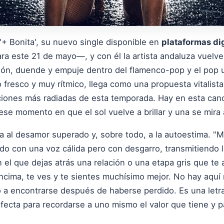
'+ Bonita', su nuevo single disponible en
plataformas dig
ara este 21 de mayo—, y con él la artista andaluza vuelv
ón, duende y empuje dentro del flamenco-pop y el pop ur
resco y muy rítmico, llega como una propuesta vitalista
ciones más radiadas de esta temporada. Hay en esta can
se momento en que el sol vuelve a brillar y una se mira 
ta al desamor superado y, sobre todo, a la autoestima. "
rado con una voz cálida pero con desgarro, transmitiendo 
 el que dejas atrás una relación o una etapa gris que te
ncima, te ves y te sientes muchísimo mejor. No hay aquí 
o a encontrarse después de haberse perdido. Es una let
fecta para recordarse a uno mismo el valor que tiene y 