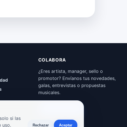
COLABORA
¿Eres artista, manager, sello o
promotor? Envíanos tus novedades,
idad
galas, entrevistas o propuestas
s
musicales.
Enviar propuesta
olo si las
 uso.
Rechazar
Aceptar