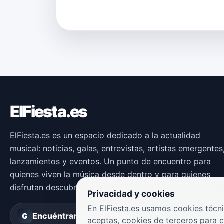
ElFiesta.es
ElFiesta.es es un espacio dedicado a la actualidad
musical: noticias, galas, entrevistas, artistas emergentes
lanzamientos y eventos. Un punto de encuentro para
quienes viven la música desde dentro y para quienes
disfrutan descubriendo nuevas propuestas.
Privacidad y cookies
En ElFiesta.es usamos cookies técni
Encuéntranos en
Groover
G
aceptas, cookies de terceros para 