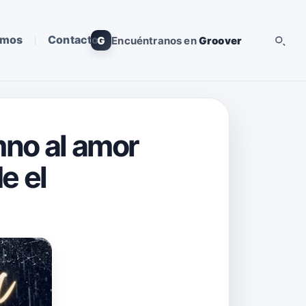
omos
Contacto
G
Encuéntranos en
Groover
mno al amor
e el