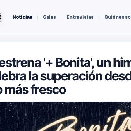
Noticias
Galas
Entrevistas
Quiénes s
strena '+ Bonita', un hi
lebra la superación desd
 más fresco