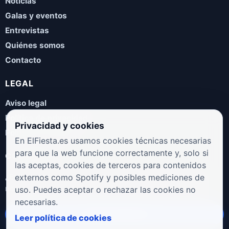
Noticias
Galas y eventos
Entrevistas
Quiénes somos
Contacto
LEGAL
Aviso legal
Política de privacidad
Privacidad y cookies
Política de cookies
En ElFiesta.es usamos cookies técnicas necesarias
para que la web funcione correctamente y, solo si
COLABORA
las aceptas, cookies de terceros para contenidos
¿Eres artista, manager, sello o promotor? Envíanos tus
externos como Spotify y posibles mediciones de
novedades, galas, entrevistas o propuestas musicales.
uso. Puedes aceptar o rechazar las cookies no
necesarias.
Enviar propuesta
Leer política de cookies