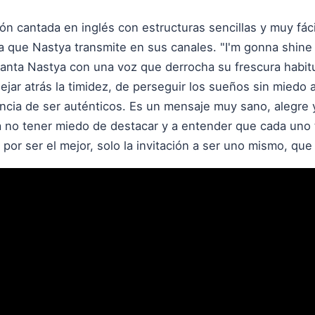
ón cantada en inglés con estructuras sencillas y muy fác
fía que Nastya transmite en sus canales. "I'm gonna shine 
 canta Nastya con una voz que derrocha su frescura habi
dejar atrás la timidez, de perseguir los sueños sin miedo 
tancia de ser auténticos. Es un mensaje muy sano, alegre 
a no tener miedo de destacar y a entender que cada uno t
or ser el mejor, solo la invitación a ser uno mismo, que