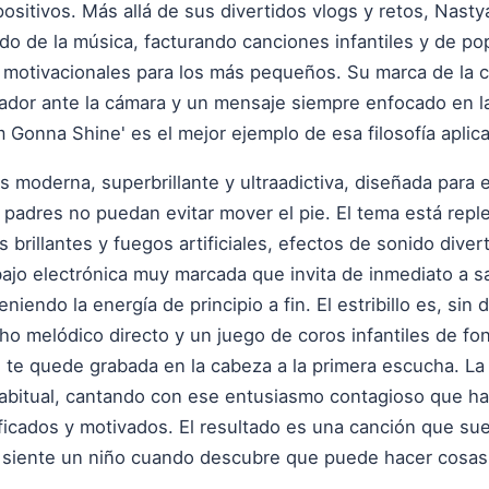
positivos. Más allá de sus divertidos vlogs y retos, Nas
do de la música, facturando canciones infantiles y de pop
 motivacionales para los más pequeños. Su marca de la 
lador ante la cámara y un mensaje siempre enfocado en la
m Gonna Shine' es el mejor ejemplo de esa filosofía aplica
 moderna, superbrillante y ultraadictiva, diseñada para 
padres no puedan evitar mover el pie. El tema está reple
brillantes y fuegos artificiales, efectos de sonido diver
bajo electrónica muy marcada que invita de inmediato a s
iendo la energía de principio a fin. El estribillo es, si
o melódico directo y un juego de coros infantiles de fo
 te quede grabada en la cabeza a la primera escucha. La 
habitual, cantando con ese entusiasmo contagioso que h
icados y motivados. El resultado es una canción que suen
 siente un niño cuando descubre que puede hacer cosas 