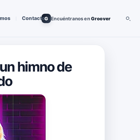
omos
Contacto
G
Encuéntranos en
Groover
, un himno de
edo