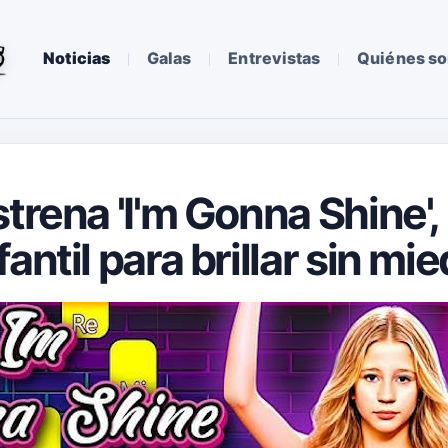
Noticias
Galas
Entrevistas
Quiénes s
strena 'I'm Gonna Shine'
antil para brillar sin mi