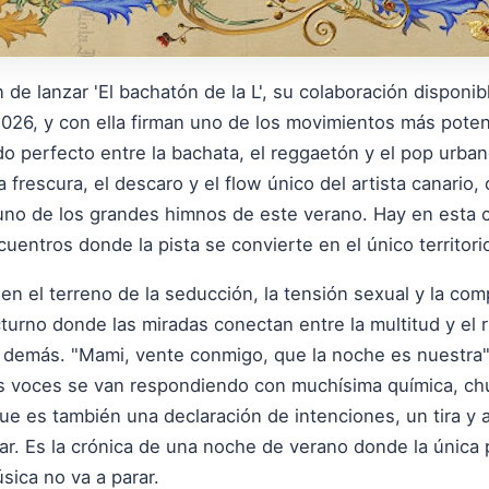
de lanzar 'El bachatón de la L', su colaboración disponi
26, y con ella firman uno de los movimientos más pote
do perfecto entre la bachata, el reggaetón y el pop urba
a frescura, el descaro y el flow único del artista canario
uno de los grandes himnos de este verano. Hay en esta c
entros donde la pista se convierte en el único territori
en el terreno de la seducción, la tensión sexual y la comp
rno donde las miradas conectan entre la multitud y el ri
o demás. "Mami, vente conmigo, que la noche es nuestra"
as voces se van respondiendo con muchísima química, chu
ue es también una declaración de intenciones, un tira y 
lar. Es la crónica de una noche de verano donde la únic
sica no va a parar.