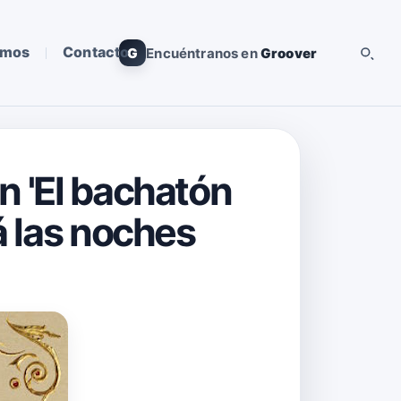
omos
Contacto
G
Encuéntranos en
Groover
n 'El bachatón
á las noches