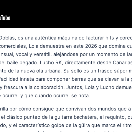
 Doblas, es una auténtica máquina de facturar hits y coreo
comerciales, Lola demuestra en este 2026 que domina cua
ensual, vocal y versátil, alejándose por un momento de l
o del baile pegado. Lucho RK, directamente desde Canaria
nto de la nueva ola urbana. Su sello es un fraseo súper 
facilidad innata para componer barras que se clavan a la 
y frescura a la colaboración. Juntos, Lola y Lucho demue
ue ocurre, y que cuando ocurre, se nota.
brilla por cómo consigue que convivan dos mundos que
el clásico punteo de la guitarra bachatera, el requinto, q
do, y el característico golpe de la güira que marca el rit