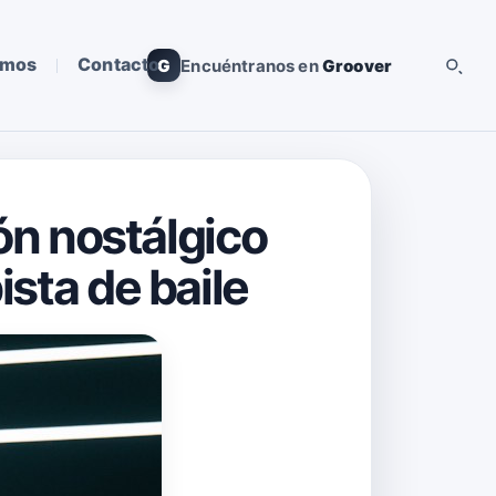
omos
Contacto
G
Encuéntranos en
Groover
tón nostálgico
ista de baile