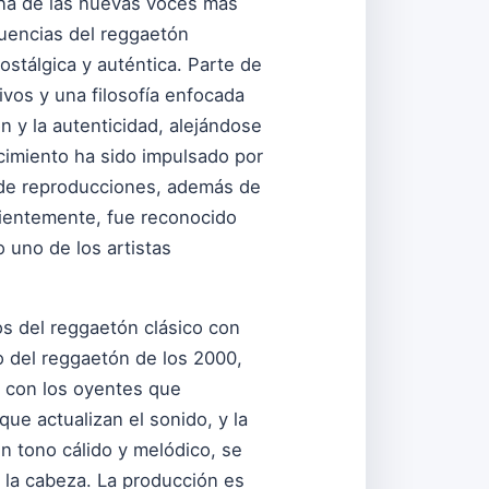
 una de las nuevas voces más
luencias del reggaetón
stálgica y auténtica. Parte de
tivos y una filosofía enfocada
n y la autenticidad, alejándose
cimiento ha sido impulsado por
s de reproducciones, además de
cientemente, fue reconocido
 uno de los artistas
s del reggaetón clásico con
o del reggaetón de los 2000,
 con los oyentes que
ue actualizan el sonido, y la
un tono cálido y melódico, se
 la cabeza. La producción es