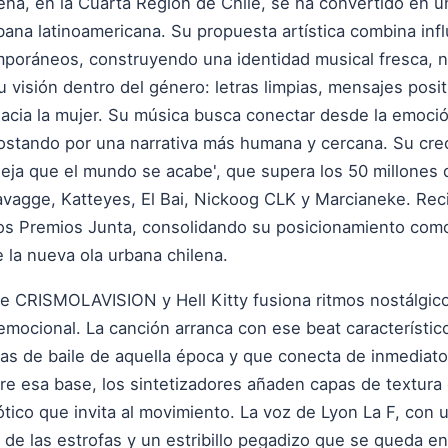
rena, en la Cuarta Región de Chile, se ha convertido en
ana latinoamericana. Su propuesta artística combina inf
mporáneos, construyendo una identidad musical fresca, no
su visión dentro del género: letras limpias, mensajes posi
hacia la mujer. Su música busca conectar desde la emoció
postando por una narrativa más humana y cercana. Su cre
'Deja que el mundo se acabe', que supera los 50 millone
avagge, Katteyes, El Bai, Nickoog CLK y Marcianeke. Re
los Premios Junta, consolidando su posicionamiento como
la nueva ola urbana chilena.
e CRISMOLAVISION y Hell Kitty fusiona ritmos nostálgico
emocional. La canción arranca con ese beat característic
s de baile de aquella época y que conecta de inmediato
e esa base, los sintetizadores añaden capas de textura q
tico que invita al movimiento. La voz de Lyon La F, con 
de las estrofas y un estribillo pegadizo que se queda en