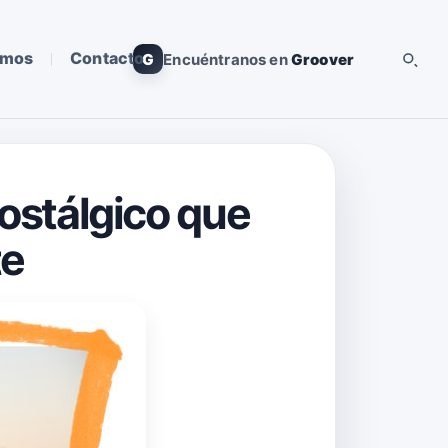
omos
Contacto
G
Encuéntranos en
Groover
 nostálgico que
te