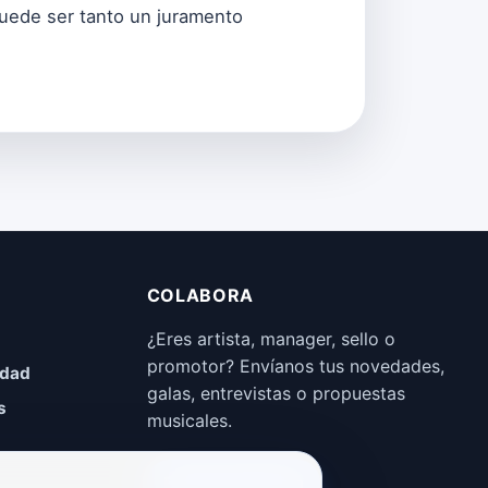
puede ser tanto un juramento
COLABORA
¿Eres artista, manager, sello o
promotor? Envíanos tus novedades,
idad
galas, entrevistas o propuestas
s
musicales.
Enviar propuesta