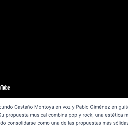
acundo Castaño Montoya en voz y Pablo Giménez en guita
Su propuesta musical combina pop y rock, una estética 
rado consolidarse como una de las propuestas más sólida