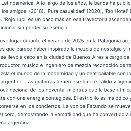
Latinoamérica. A lo largo de los años, la banda ha publi
A los amigos' (2018), 'Pura casualidad' (2020), 'Río Hotel' 
). 'Rojo rubí' es un paso más en esa trayectoria ascende
ucionar sin perder su esencia.
tuvo lugar durante el verano de 2025 en la Patagonia arg
s que parece haber inspirado la mezcla de nostalgia y fr
se llevó a cabo en la ciudad de Buenos Aires a cargo de 
productor, músico e ingeniero de mezcla reconocido dentr
zcla el mundo de la modernidad y un beat bailable con l
k argentino. Las guitarras tienen ese timbre cálido y lige
ock nacional de los noventa, mientras que la base rítmic
te con una energía contagiosa. El estribillo es melódico
corearse en los conciertos. La voz de Facundo se mueve c
del coro, demostrando la versatilidad que ha convertido a
na argentina.