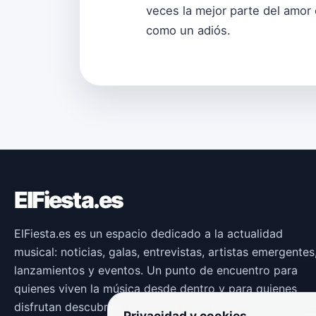
veces la mejor parte del amor 
como un adiós.
ElFiesta.es
ElFiesta.es es un espacio dedicado a la actualidad
musical: noticias, galas, entrevistas, artistas emergentes
lanzamientos y eventos. Un punto de encuentro para
quienes viven la música desde dentro y para quienes
disfrutan descubriendo nuevas propuestas.
Privacidad y cookies