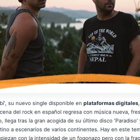
bí', su nuevo single disponible en
plataformas digitales
cena del rock en español regresa con música nueva, fres
 llega tras la gran acogida de su último disco 'Paradiso'
ntino a escenarios de varios continentes. Hay en este te
ezan con la intensidad de un fogonazo pero con la fragil