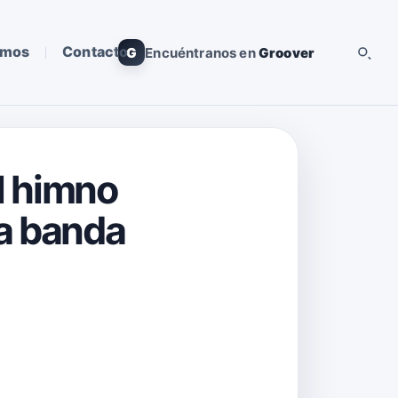
omos
Contacto
G
Encuéntranos en
Groover
el himno
la banda