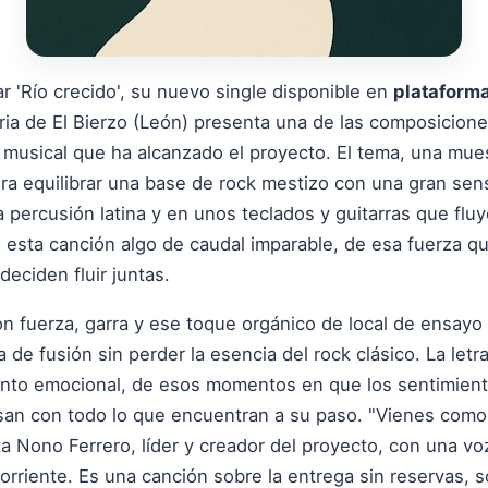
r 'Río crecido', su nuevo single disponible en
plataforma
aria de El Bierzo (León) presenta una de las composicion
 musical que ha alcanzado el proyecto. El tema, una mues
gra equilibrar una base de rock mestizo con una gran se
 percusión latina y en unos teclados y guitarras que flu
n esta canción algo de caudal imparable, de esa fuerza q
eciden fluir juntas.
con fuerza, garra y ese toque orgánico de local de ensay
de fusión sin perder la esencia del rock clásico. La letra, 
nto emocional, de esos momentos en que los sentimient
san con todo lo que encuentran a su paso. "Vienes como 
a Nono Ferrero, líder y creador del proyecto, con una vo
corriente. Es una canción sobre la entrega sin reservas, s