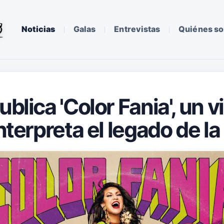
Noticias
Galas
Entrevistas
Quiénes s
ublica 'Color Fania', un v
interpreta el legado de la