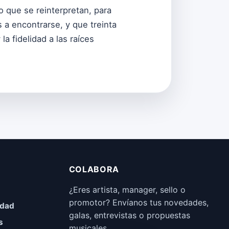
o que se reinterpretan, para
 a encontrarse, y que treinta
a fidelidad a las raíces
COLABORA
¿Eres artista, manager, sello o
promotor? Envíanos tus novedades,
idad
galas, entrevistas o propuestas
s
musicales.