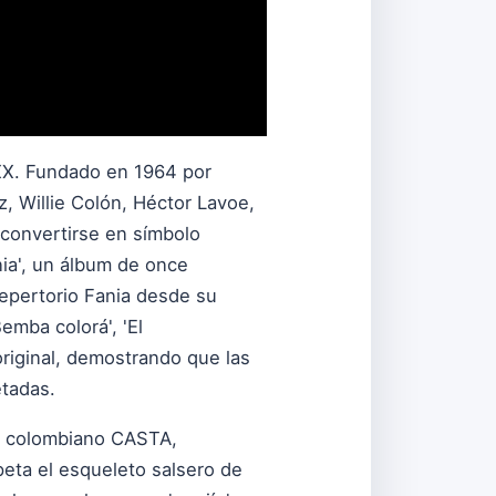
 XX. Fundado en 1964 por
z, Willie Colón, Héctor Lavoe,
 convertirse en símbolo
nia', un álbum de once
repertorio Fania desde su
Bemba colorá', 'El
riginal, demostrando que las
tadas.
el colombiano CASTA,
peta el esqueleto salsero de