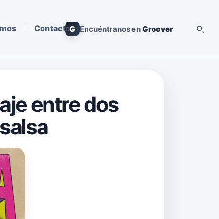
omos
Contacto
G
Encuéntranos en
Groover
iaje entre dos
 salsa