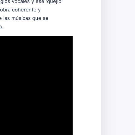
eglos vocales y ese 'quejío'
a obra coherente y
e las músicas que se
a.