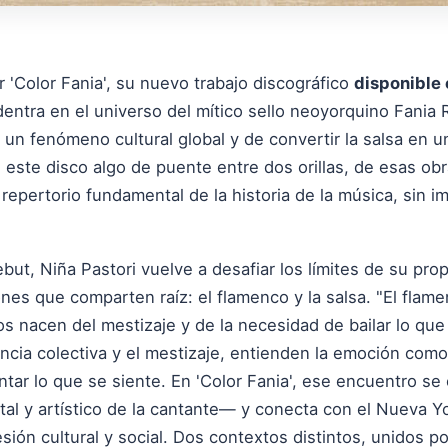
 'Color Fania', su nuevo trabajo discográfico
disponible
adentra en el universo del mítico sello neoyorquino Fania
n un fenómeno cultural global y de convertir la salsa en u
este disco algo de puente entre dos orillas, de esas obr
 repertorio fundamental de la historia de la música, sin i
ut, Niña Pastori vuelve a desafiar los límites de su prop
nes que comparten raíz: el flamenco y la salsa. "El flam
os nacen del mestizaje y de la necesidad de bailar lo qu
ncia colectiva y el mestizaje, entienden la emoción como
ar lo que se siente. En 'Color Fania', ese encuentro se c
al y artístico de la cantante— y conecta con el Nueva Yo
sión cultural y social. Dos contextos distintos, unidos p