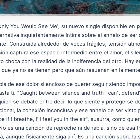
 Only You Would See Me', su nuevo single disponible en
p
lternativa inquietantemente íntima sobre el anhelo de se
. Construida alrededor de voces frágiles, tensión atmosf
ón captura ese espacio intermedio entre el amor, el sile
o choca con la realidad de la indiferencia del otro. Hay 
 que ya no se tienen pero que aún resuenan en la mente
bla de ese dolor silencioso de querer seguir siendo impo
sta ti. "Caught between silence and truth I can't defend
 quien se debate entre decir lo que siente y protegerse d
ional, la conexión inconclusa y ese anhelo de ser visto 
f I breathe, I'll feel you in the air", susurra, como quie
o es una canción de reproche ni de rabia, sino de esa t
á, aunque físicamente siga ahí. Es una canción sobre la 