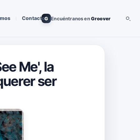
omos
Contacto
G
Encuéntranos en
Groover
ee Me', la
querer ser