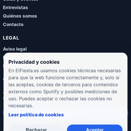
Entrevistas
Quiénes somos
Contacto
LEGAL
Aviso legal
Política de privacidad
Privacidad y cookies
Política de cookies
En ElFiesta.es usamos cookies técnicas necesarias
para que la web funcione correctamente y, solo si
COLABORA
las aceptas, cookies de terceros para contenidos
¿Eres artista, manager, sello o promotor? Envíanos tus
externos como Spotify y posibles mediciones de
novedades, galas, entrevistas o propuestas musicales.
uso. Puedes aceptar o rechazar las cookies no
necesarias.
Enviar propuesta
Leer política de cookies
Rechazar
Aceptar
© 2026 ElFiesta.es
Noticias · Galas · Entrevistas · Música