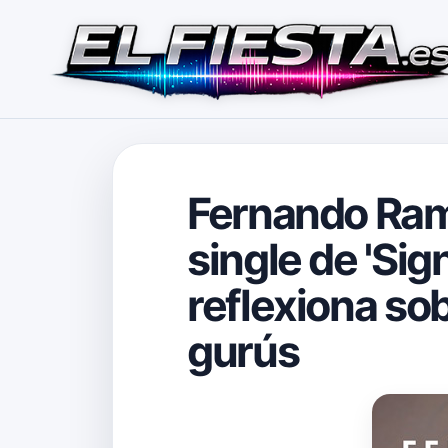
Fernando Ramo
single de 'Sig
reflexiona sob
gurús