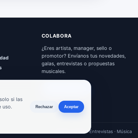
COLABORA
¿Eres artista, manager, sello o
promotor? Envíanos tus novedades,
idad
galas, entrevistas o propuestas
s
musicales.
Enviar propuesta
olo si las
 uso.
Rechazar
Aceptar
Noticias · Galas · Entrevistas · Música