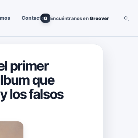
omos
Contacto
G
Encuéntranos en
Groover
el primer
 álbum que
y los falsos