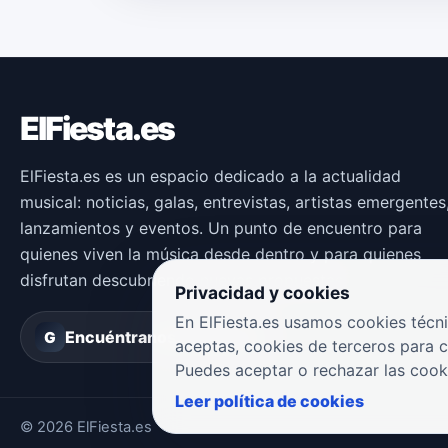
ElFiesta.es
ElFiesta.es es un espacio dedicado a la actualidad
musical: noticias, galas, entrevistas, artistas emergentes
lanzamientos y eventos. Un punto de encuentro para
quienes viven la música desde dentro y para quienes
disfrutan descubriendo nuevas propuestas.
Privacidad y cookies
En ElFiesta.es usamos cookies técni
Encuéntranos en
Groover
G
aceptas, cookies de terceros para 
Puedes aceptar o rechazar las cook
Leer política de cookies
© 2026 ElFiesta.es