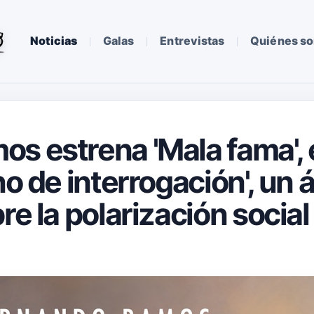
Noticias
Galas
Entrevistas
Quiénes s
s estrena 'Mala fama', 
no de interrogación', un
re la polarización social 