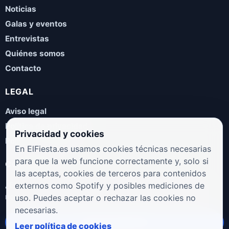
Noticias
Galas y eventos
Entrevistas
Quiénes somos
Contacto
LEGAL
Aviso legal
Política de privacidad
Privacidad y cookies
Política de cookies
En ElFiesta.es usamos cookies técnicas necesarias
para que la web funcione correctamente y, solo si
COLABORA
las aceptas, cookies de terceros para contenidos
¿Eres artista, manager, sello o promotor? Envíanos tus
externos como Spotify y posibles mediciones de
novedades, galas, entrevistas o propuestas musicales.
uso. Puedes aceptar o rechazar las cookies no
necesarias.
Enviar propuesta
Leer política de cookies