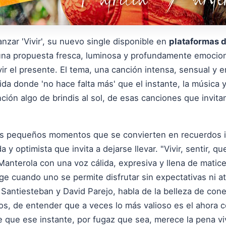
nzar 'Vivir', su nuevo single disponible en
plataformas d
una propuesta fresca, luminosa y profundamente emocion
ivir el presente. El tema, una canción intensa, sensual y 
da donde 'no hace falta más' que el instante, la música y
ón algo de brindis al sol, de esas canciones que invitan a
 los pequeños momentos que se convierten en recuerdos i
a y optimista que invita a dejarse llevar. "Vivir, sentir, 
Manterola con una voz cálida, expresiva y llena de matic
e cuando uno se permite disfrutar sin expectativas ni ata
id Santiesteban y David Parejo, habla de la belleza de con
tos, de entender que a veces lo más valioso es el ahora 
 que ese instante, por fugaz que sea, merece la pena viv