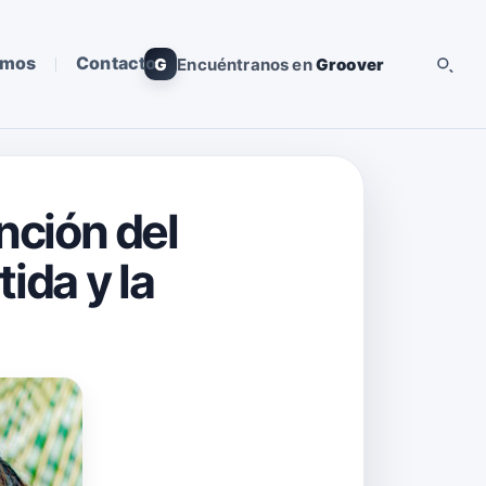
omos
Contacto
G
Encuéntranos en
Groover
anción del
ida y la