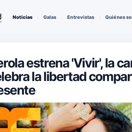
Noticias
Galas
Entrevistas
Quiénes s
rola estrena 'Vivir', la c
ebra la libertad compart
resente