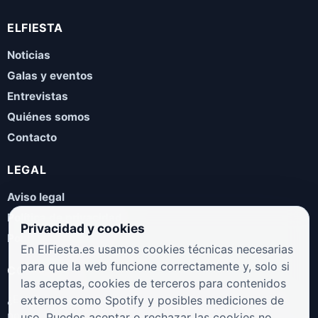
ELFIESTA
Noticias
Galas y eventos
Entrevistas
Quiénes somos
Contacto
LEGAL
Aviso legal
Política de privacidad
Privacidad y cookies
Política de cookies
En ElFiesta.es usamos cookies técnicas necesarias
para que la web funcione correctamente y, solo si
COLABORA
las aceptas, cookies de terceros para contenidos
¿Eres artista, manager, sello o promotor? Envíanos tus
externos como Spotify y posibles mediciones de
novedades, galas, entrevistas o propuestas musicales.
uso. Puedes aceptar o rechazar las cookies no