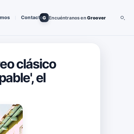
omos
Contacto
G
Encuéntranos en
Groover
eo clásico
able', el