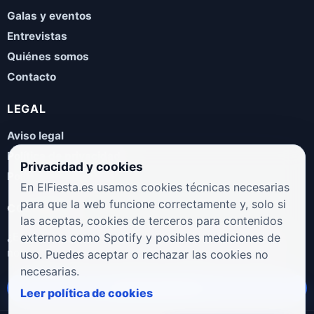
Galas y eventos
Entrevistas
Quiénes somos
Contacto
LEGAL
Aviso legal
Política de privacidad
Privacidad y cookies
Política de cookies
En ElFiesta.es usamos cookies técnicas necesarias
para que la web funcione correctamente y, solo si
COLABORA
las aceptas, cookies de terceros para contenidos
¿Eres artista, manager, sello o promotor? Envíanos tus
externos como Spotify y posibles mediciones de
novedades, galas, entrevistas o propuestas musicales.
uso. Puedes aceptar o rechazar las cookies no
necesarias.
Enviar propuesta
Leer política de cookies